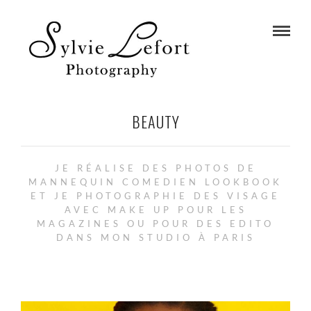
BEAUTY
JE RÉALISE DES PHOTOS DE
MANNEQUIN COMEDIEN LOOKBOOK
ET JE PHOTOGRAPHIE DES VISAGE
AVEC MAKE UP POUR LES
MAGAZINES OU POUR DES EDITO
DANS MON STUDIO À PARIS